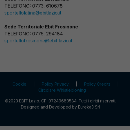
TELEFONO: 0773. 610678
sportellolatina@ebitlazio.it
Sede Territoriale Ebit Frosinone
TELEFONO: 0775. 294184
sportellofrosinone@ebit lazio.it
Cookie
|
Policy Privacy
|
Policy Credits
|
Circolare Whistleblowing
©2023 EBIT Lazio. CF: 97249680584. Tutti i diritti riservati.
Designed and Developed by
Eureka3 Srl